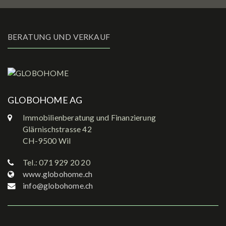
BERATUNG UND VERKAUF
globohome-six-senses.png
GLOBOHOME AG
Immobilienberatung und Finanzierung
Glärnischstrasse 42
CH-9500 Wil
Tel.: 071 929 20 20
www.globohome.ch
info@globohome.ch