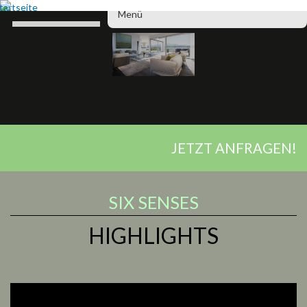
Direkt
Menü
Hauptmenü
zum
Inhalt
JETZT ANFRAGEN!
SIX SENSES
HIGHLIGHTS